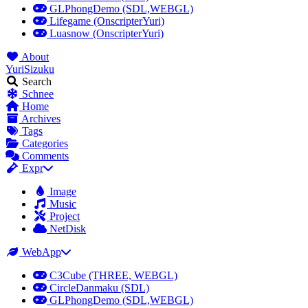
GLPhongDemo (SDL,WEBGL)
Lifegame (OnscripterYuri)
Luasnow (OnscripterYuri)
About
YuriSizuku
Search
Schnee
Home
Archives
Tags
Categories
Comments
Expr
Image
Music
Project
NetDisk
WebApp
C3Cube (THREE, WEBGL)
CircleDanmaku (SDL)
GLPhongDemo (SDL,WEBGL)