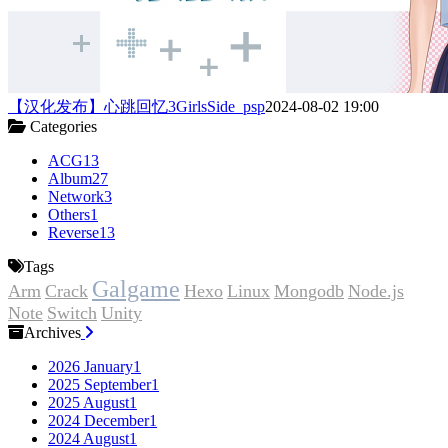
【汉化发布】心跳回忆3GirlsSide_psp
2024-08-02 19:00
Categories
ACG
13
Album
27
Network
3
Others
1
Reverse
13
Tags
Galgame
Arm
Crack
Hexo
Linux
Mongodb
Node.js
Note
Switch
Unity
Archives
2026 January
1
2025 September
1
2025 August
1
2024 December
1
2024 August
1