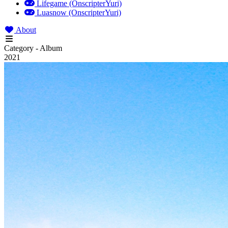
Lifegame (OnscripterYuri)
Luasnow (OnscripterYuri)
About
Category - Album
2021