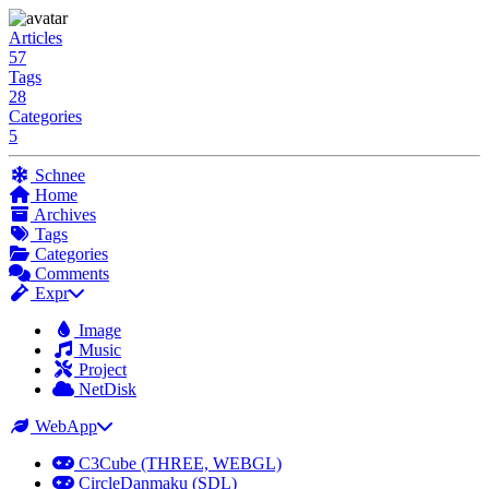
Articles
57
Tags
28
Categories
5
Schnee
Home
Archives
Tags
Categories
Comments
Expr
Image
Music
Project
NetDisk
WebApp
C3Cube (THREE, WEBGL)
CircleDanmaku (SDL)