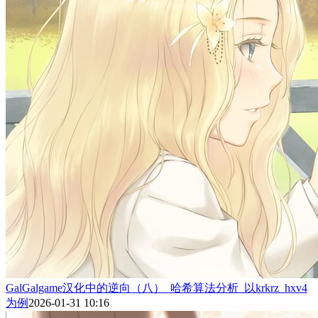
GalGalgame汉化中的逆向（八）_哈希算法分析_以krkrz_hxv4
为例
2026-01-31 10:16