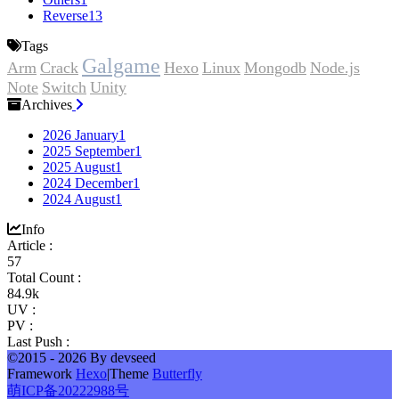
Reverse
13
Tags
Galgame
Arm
Crack
Hexo
Linux
Mongodb
Node.js
Note
Switch
Unity
Archives
2026 January
1
2025 September
1
2025 August
1
2024 December
1
2024 August
1
Info
Article :
57
Total Count :
84.9k
UV :
PV :
Last Push :
©2015 - 2026 By devseed
Framework
Hexo
|
Theme
Butterfly
萌ICP备20222988号