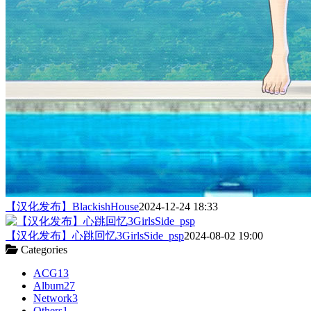
【汉化发布】BlackishHouse
2024-12-24 18:33
【汉化发布】心跳回忆3GirlsSide_psp
2024-08-02 19:00
Categories
ACG
13
Album
27
Network
3
Others
1