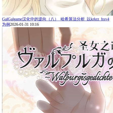
GalGalgame汉化中的逆向（八）_哈希算法分析_以krkrz_hxv4
为例
2026-01-31 10:16