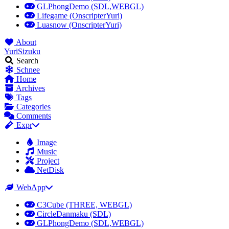
GLPhongDemo (SDL,WEBGL)
Lifegame (OnscripterYuri)
Luasnow (OnscripterYuri)
About
YuriSizuku
Search
Schnee
Home
Archives
Tags
Categories
Comments
Expr
Image
Music
Project
NetDisk
WebApp
C3Cube (THREE, WEBGL)
CircleDanmaku (SDL)
GLPhongDemo (SDL,WEBGL)