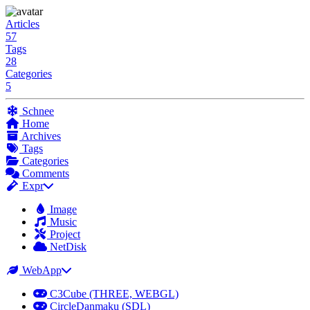
Articles
57
Tags
28
Categories
5
Schnee
Home
Archives
Tags
Categories
Comments
Expr
Image
Music
Project
NetDisk
WebApp
C3Cube (THREE, WEBGL)
CircleDanmaku (SDL)