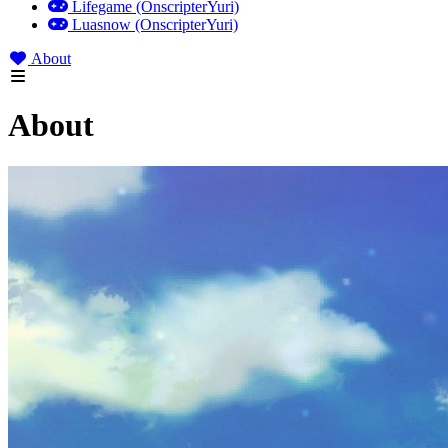
Lifegame (OnscripterYuri)
Luasnow (OnscripterYuri)
About
About