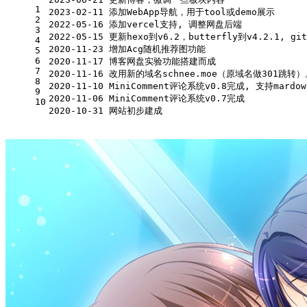
1
2023
-02
-11
 添加WebApp导航，用于tool或demo展示
2
2022
-05
-16
 添加vercel支持, 调整网盘后端
3
2022
-05
-15
 更新hexo到v6
.2
，butterfly到v4
.2
.1
, gi
4
2020
-11
-23
 增加Acg随机推荐图功能  
5
6
2020
-11
-17
 博客网盘实验功能搭建而成  
7
2020
-11
-16
 改用新的域名schnee.moe（原域名做
301
跳转）
8
2020
-11
-10
 MiniComment评论系统v0
.8
完成, 支持mardo
9
2020
-11
-06
 MiniComment评论系统v0
.7
完成  
10
2020
-10
-31
 网站初步建成  