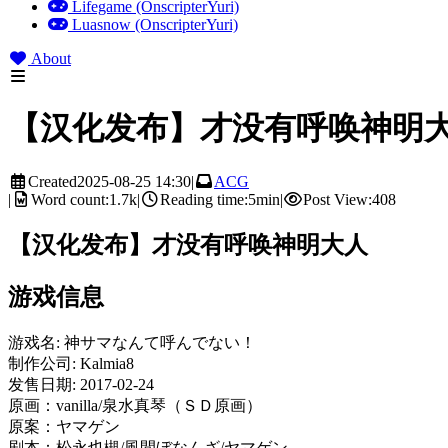
Lifegame (OnscripterYuri)
Luasnow (OnscripterYuri)
About
【汉化发布】才没有呼唤神明
Created
2025-08-25 14:30
|
ACG
|
Word count:
1.7k
|
Reading time:
5min
|
Post View:
408
【汉化发布】才没有呼唤神明大人
游戏信息
游戏名: 神サマなんて呼んでない！
制作公司: Kalmia8
发售日期: 2017-02-24
原画：vanilla/泉水真琴（ＳＤ原画）
原案：ヤマゲン
剧本：松永也槻/風間ぼなんざ/ヤマゲン