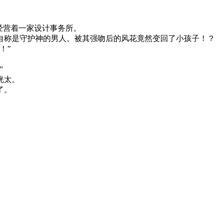
经营着一家设计事务所。
自称是守护神的男人。被其强吻后的风花竟然变回了小孩子！？
！”
”
洸太。
了。