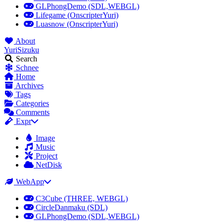
GLPhongDemo (SDL,WEBGL)
Lifegame (OnscripterYuri)
Luasnow (OnscripterYuri)
About
YuriSizuku
Search
Schnee
Home
Archives
Tags
Categories
Comments
Expr
Image
Music
Project
NetDisk
WebApp
C3Cube (THREE, WEBGL)
CircleDanmaku (SDL)
GLPhongDemo (SDL,WEBGL)