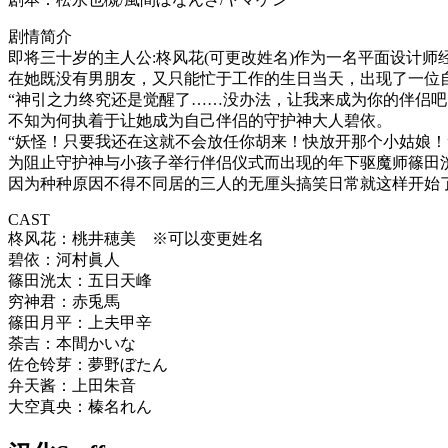
剧情简介
即将三十岁的主人公:柊风花(可更改姓名)作为一名平面设计师
在她既没有男朋友，又只能忙于工作的生日当天，出现了一位
“神引之力终究还是觉醒了……没办法，让我来成为你的伴侣吧
不知为何执着于让她成为自己伴侣的守护神大人碧依。
“妖怪！只要我还在这就不会放任你胡来！快放开那个小姑娘！
为阻止守护神与小孩子举行伴侣仪式而出现的年下驱魔师篠田
因为种种原因不得不同居的三人的无厘头搞笑日常就这样开始
CAST
柊风花：桃井穂美 ※可以变更姓名
碧依：河村眞人
篠田洸太：五日天峰
穷神君：赤兎馬
篠田月平：上夫甲辛
荼吉：本間かいな
佐仓铃芽：夢野ぼたん
弁天酱：上田朱音
大空真央：榛名れん