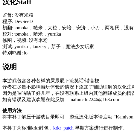
汉化Staff
监督: 没有米粉
程序: DevSeeD
初翻: tomoka，糙米，大粒，安培，安济，小万，两相厌，没
校对: tomoka，糙米，yurrika
修图，视频: 没有米粉
测试: yurrika，tanzery，芽子，魔法少女玩家
特别鸣谢: lo
说明
本游戏包含各种各样的屎尿屁下流笑话/谐音梗
译者在尽量不影响游玩体验的情况下添加了辅助理解的汉化注释
因为是咕咕咕了好几年，在没有联系上组内其他翻译成员的情况
如有错误及建议欢迎在此反馈：
mafumafu2246@163.com
使用方法
将本补丁解压于游戏目录即可，游玩汉化版本请启动 “Kamiyon_chs
本补丁为标准krkr封包，
krkr_patch
早期方案进行进行制作。