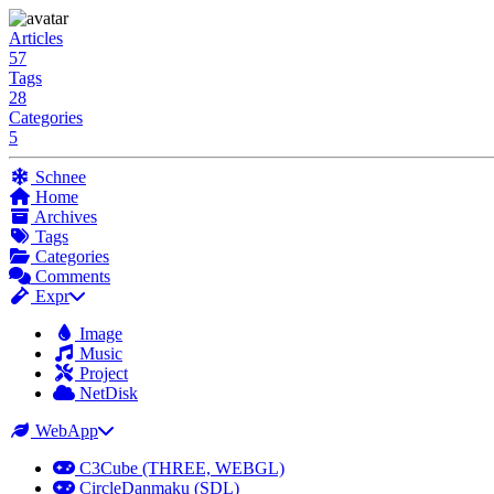
Articles
57
Tags
28
Categories
5
Schnee
Home
Archives
Tags
Categories
Comments
Expr
Image
Music
Project
NetDisk
WebApp
C3Cube (THREE, WEBGL)
CircleDanmaku (SDL)