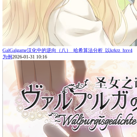
GalGalgame汉化中的逆向（八）_哈希算法分析_以krkrz_hxv4
为例
2026-01-31 10:16