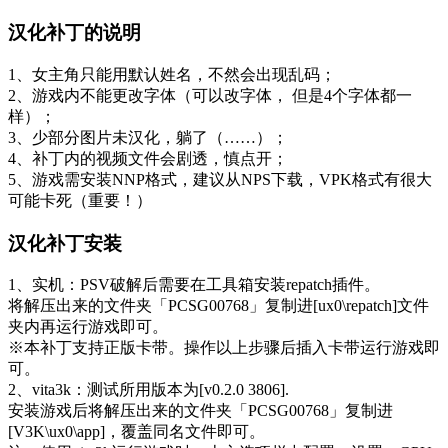
汉化补丁的说明
1、女主角只能用默认姓名，不然会出现乱码；
2、游戏内不能更改字体（可以改字体， 但是4个字体都一
样）；
3、少部分图片未汉化，躺了（……）；
4、补丁内的视频文件会剧透，慎点开；
5、游戏需安装NNP格式，建议从NPS下载，VPK格式有很大
可能卡死（重要！）
汉化补丁安装
1、实机：PSV破解后需要在工具箱安装repatch插件。
将解压出来的文件夹「PCSG00768」复制进[ux0\repatch]文件
夹内再运行游戏即可。
※本补丁支持正版卡带。操作以上步骤后插入卡带运行游戏即
可。
2、vita3k：测试所用版本为[v0.2.0 3806].
安装游戏后将解压出来的文件夹「PCSG00768」复制进
[V3K\ux0\app]，覆盖同名文件即可。