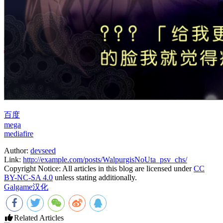
百度
mega
mediafire
Author:
devseed
Link:
http://example.com/posts/WalpurgisNoUta_psv_chs/
Copyright Notice:
All articles in this blog are licensed under
CC
BY-NC-SA 4.0
unless stating additionally.
Galgame
汉化
Related Articles