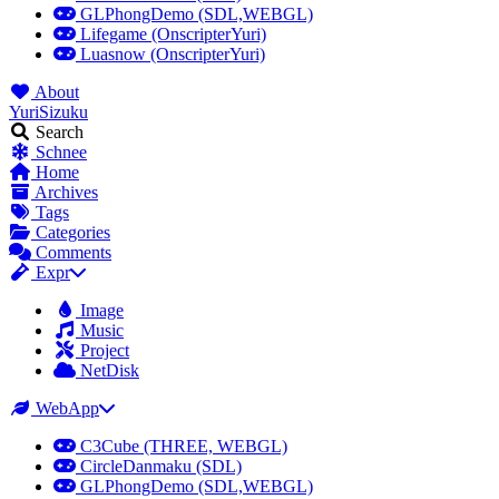
GLPhongDemo (SDL,WEBGL)
Lifegame (OnscripterYuri)
Luasnow (OnscripterYuri)
About
YuriSizuku
Search
Schnee
Home
Archives
Tags
Categories
Comments
Expr
Image
Music
Project
NetDisk
WebApp
C3Cube (THREE, WEBGL)
CircleDanmaku (SDL)
GLPhongDemo (SDL,WEBGL)