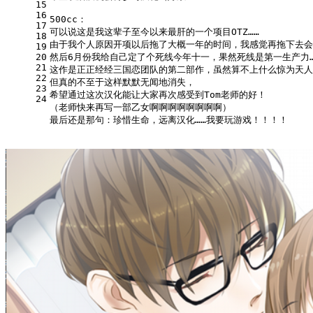
15
16
500cc：
17
可以说这是我这辈子至今以来最肝的一个项目OTZ……
18
由于我个人原因开项以后拖了大概一年的时间，我感觉再拖下去会
19
20
然后6月份我给自己定了个死线今年十一，果然死线是第一生产力…
21
这作是正正经经三国恋团队的第二部作，虽然算不上什么惊为天人
22
但真的不至于这样默默无闻地消失，
23
希望通过这次汉化能让大家再次感受到Tom老师的好！
24
（老师快来再写一部乙女啊啊啊啊啊啊啊啊）
最后还是那句：珍惜生命，远离汉化……我要玩游戏！！！！