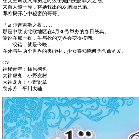
在女主角误入洋房之时袭击她的美丽非人之物。
来自人狼一族，将她救出的双胞胎兄弟。
即将揭开心中秘密的哥哥。
「瓦尔普吉斯之夜……
那是中欧或北欧地区在4月30号举办的春日祭典。
传说在那一夜，生与死的交界会变得模糊。
……没错，就是今晚」
在死与生两个世界的夹缝中，少女将知晓何为舍命的爱。
CV：
神秘青年：柿原彻也
大神虎丸：小野友树
大神龙丸：小野贤章
泉苏芳：平川大辅