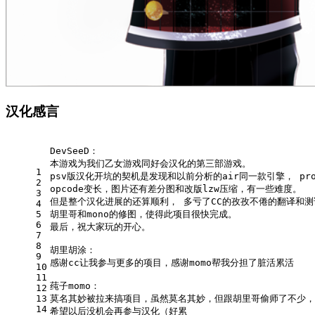
汉化感言
DevSeeD：
本游戏为我们乙女游戏同好会汉化的第三部游戏。
1
psv版汉化开坑的契机是发现和以前分析的air同一款引擎， pro
2
opcode变长，图片还有差分图和改版lzw压缩，有一些难度。
3
但是整个汉化进展的还算顺利， 多亏了CC的孜孜不倦的翻译和测
4
5
胡里哥和mono的修图，使得此项目很快完成。
6
最后，祝大家玩的开心。
7
8
胡里胡涂：
9
感谢cc让我参与更多的项目，感谢momo帮我分担了脏活累活
10
11
莼子momo：
12
13
莫名其妙被拉来搞项目，虽然莫名其妙，但跟胡里哥偷师了不少，
14
希望以后没机会再参与汉化（好累