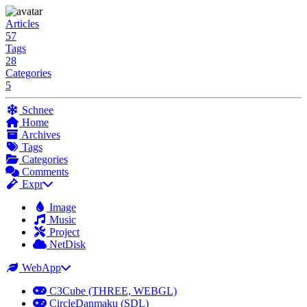
Articles
57
Tags
28
Categories
5
Schnee
Home
Archives
Tags
Categories
Comments
Expr
Image
Music
Project
NetDisk
WebApp
C3Cube (THREE, WEBGL)
CircleDanmaku (SDL)