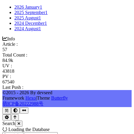
2026 January
1
2025 September
1
2025 August
1
2024 December
1
2024 August
1
Info
Article :
57
Total Count :
84.9k
UV :
43818
PV :
67540
Last Push :
©2015 - 2026 By devseed
Framework
Hexo
|
Theme
Butterfly
萌ICP备20222988号
简
Search
Loading the Database