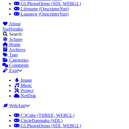
GLPhongDemo (SDL,WEBGL)
Lifegame (OnscripterYuri)
Luasnow (OnscripterYuri)
About
YuriSizuku
Search
Schnee
Home
Archives
Tags
Categories
Comments
Expr
Image
Music
Project
NetDisk
WebApp
C3Cube (THREE, WEBGL)
CircleDanmaku (SDL)
GLPhongDemo (SDL,WEBGL)