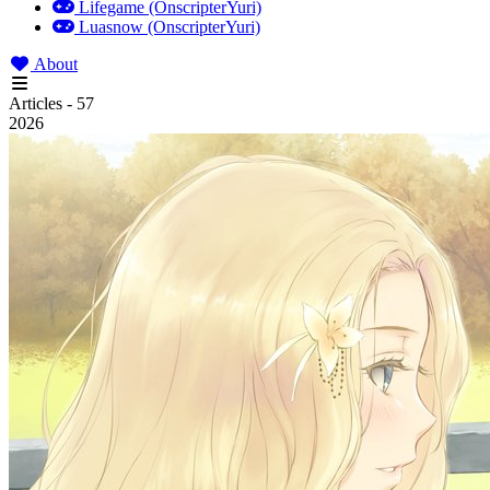
Lifegame (OnscripterYuri)
Luasnow (OnscripterYuri)
About
Articles - 57
2026