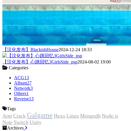
【汉化发布】BlackishHouse
2024-12-24 18:33
【汉化发布】心跳回忆3GirlsSide_psp
2024-08-02 19:00
Categories
ACG
13
Album
27
Network
3
Others
1
Reverse
13
Tags
Galgame
Arm
Crack
Hexo
Linux
Mongodb
Node.js
Note
Switch
Unity
Archives