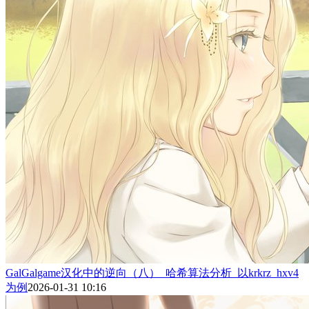
GalGalgame汉化中的逆向（八）_哈希算法分析_以krkrz_hxv4
为例
2026-01-31 10:16