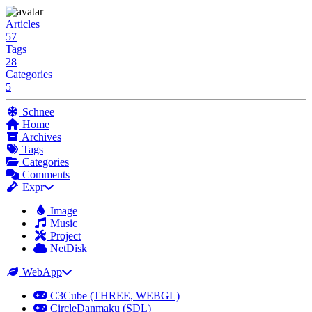
Articles
57
Tags
28
Categories
5
Schnee
Home
Archives
Tags
Categories
Comments
Expr
Image
Music
Project
NetDisk
WebApp
C3Cube (THREE, WEBGL)
CircleDanmaku (SDL)