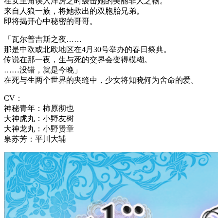
在女主角误入洋房之时袭击她的美丽非人之物。
来自人狼一族，将她救出的双胞胎兄弟。
即将揭开心中秘密的哥哥。
「瓦尔普吉斯之夜……
那是中欧或北欧地区在4月30号举办的春日祭典。
传说在那一夜，生与死的交界会变得模糊。
……没错，就是今晚」
在死与生两个世界的夹缝中，少女将知晓何为舍命的爱。
CV：
神秘青年：柿原彻也
大神虎丸：小野友树
大神龙丸：小野贤章
泉苏芳：平川大辅