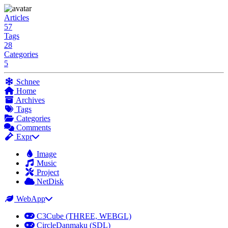
Articles
57
Tags
28
Categories
5
Schnee
Home
Archives
Tags
Categories
Comments
Expr
Image
Music
Project
NetDisk
WebApp
C3Cube (THREE, WEBGL)
CircleDanmaku (SDL)