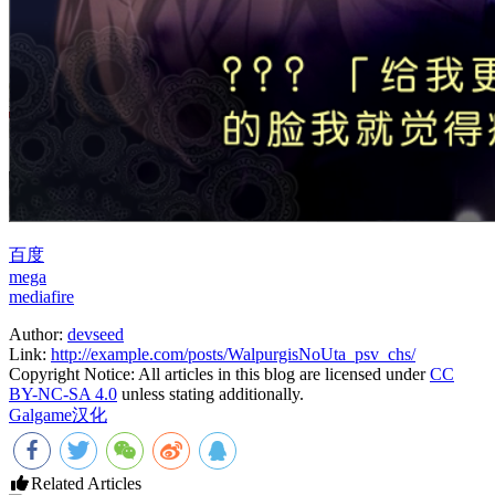
百度
mega
mediafire
Author:
devseed
Link:
http://example.com/posts/WalpurgisNoUta_psv_chs/
Copyright Notice:
All articles in this blog are licensed under
CC
BY-NC-SA 4.0
unless stating additionally.
Galgame
汉化
Related Articles