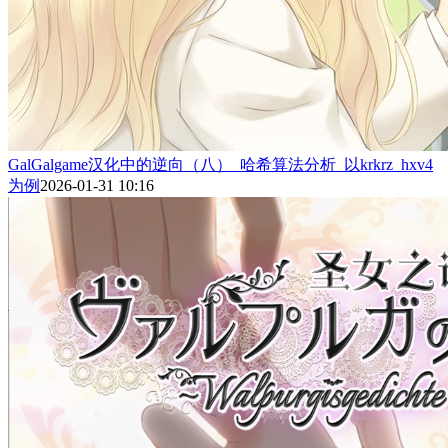
GalGalgame汉化中的逆向（八）_哈希算法分析_以krkrz_hxv4
为例
2026-01-31 10:16