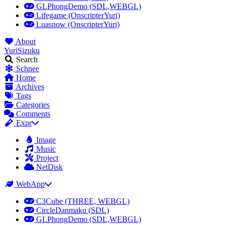
GLPhongDemo (SDL,WEBGL)
Lifegame (OnscripterYuri)
Luasnow (OnscripterYuri)
About
YuriSizuku
Search
Schnee
Home
Archives
Tags
Categories
Comments
Expr
Image
Music
Project
NetDisk
WebApp
C3Cube (THREE, WEBGL)
CircleDanmaku (SDL)
GLPhongDemo (SDL,WEBGL)