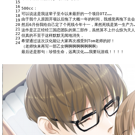
15
16
500cc：
17
可以说这是我这辈子至今以来最肝的一个项目OTZ……
18
由于我个人原因开项以后拖了大概一年的时间，我感觉再拖下去会
19
20
然后6月份我给自己定了个死线今年十一，果然死线是第一生产力…
21
这作是正正经经三国恋团队的第二部作，虽然算不上什么惊为天人
22
但真的不至于这样默默无闻地消失，
23
希望通过这次汉化能让大家再次感受到Tom老师的好！
24
（老师快来再写一部乙女啊啊啊啊啊啊啊啊）
最后还是那句：珍惜生命，远离汉化……我要玩游戏！！！！