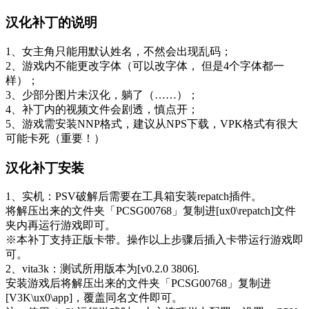
汉化补丁的说明
1、女主角只能用默认姓名，不然会出现乱码；
2、游戏内不能更改字体（可以改字体， 但是4个字体都一
样）；
3、少部分图片未汉化，躺了（……）；
4、补丁内的视频文件会剧透，慎点开；
5、游戏需安装NNP格式，建议从NPS下载，VPK格式有很大
可能卡死（重要！）
汉化补丁安装
1、实机：PSV破解后需要在工具箱安装repatch插件。
将解压出来的文件夹「PCSG00768」复制进[ux0\repatch]文件
夹内再运行游戏即可。
※本补丁支持正版卡带。操作以上步骤后插入卡带运行游戏即
可。
2、vita3k：测试所用版本为[v0.2.0 3806].
安装游戏后将解压出来的文件夹「PCSG00768」复制进
[V3K\ux0\app]，覆盖同名文件即可。