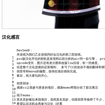
汉化感言
DevSeeD：
本游戏为我们乙女游戏同好会汉化的第三部游戏。
1
psv版汉化开坑的契机是发现和以前分析的air同一款引擎， pro
2
opcode变长，图片还有差分图和改版lzw压缩，有一些难度。
3
但是整个汉化进展的还算顺利， 多亏了CC的孜孜不倦的翻译和测
4
5
胡里哥和mono的修图，使得此项目很快完成。
6
最后，祝大家玩的开心。
7
8
胡里胡涂：
9
感谢cc让我参与更多的项目，感谢momo帮我分担了脏活累活
10
11
莼子momo：
12
13
莫名其妙被拉来搞项目，虽然莫名其妙，但跟胡里哥偷师了不少，
14
希望以后没机会再参与汉化（好累