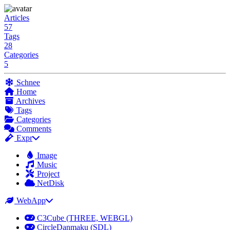
Articles
57
Tags
28
Categories
5
Schnee
Home
Archives
Tags
Categories
Comments
Expr
Image
Music
Project
NetDisk
WebApp
C3Cube (THREE, WEBGL)
CircleDanmaku (SDL)