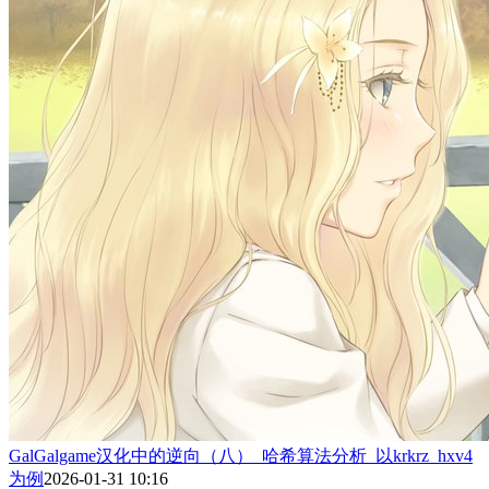
GalGalgame汉化中的逆向（八）_哈希算法分析_以krkrz_hxv4
为例
2026-01-31 10:16