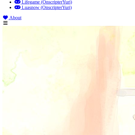
Lifegame (OnscripterYuri)
Luasnow (OnscripterYuri)
About