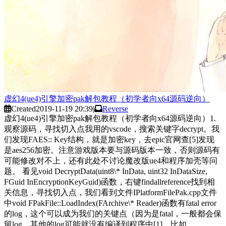
虚幻4(ue4)引擎加密pak解包教程（初学者向x64源码逆向）
Created
2019-11-19 20:39
|
Reverse
虚幻4(ue4)引擎加密pak解包教程（初学者向x64源码逆向）1.
观察源码，寻找切入点我用的vscode，搜索关键字decrypt。我
们发现FAES:: Key结构，就是加密key，去epic官网查[5]发现
是aes256加密。注意游戏版本要与源码版本一致，否则源码有
可能修改对不上，还有此处不讨论魔改版ue4和程序加壳等问
题。 看见void DecryptData(uint8\* InData, uint32 InDataSize,
FGuid InEncryptionKeyGuid)函数，右键findallreference找到相
关信息，寻找切入点，我们看到文件IPlatformFilePak.cpp文件
中void FPakFile::LoadIndex(FArchive\* Reader)函数有fatal error
的log，这个可以成为我们的关键点（因为是fatal，一般都会保
留log，其他的log可能就没有编译到程序中[1]。比如