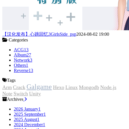
【汉化发布】心跳回忆3GirlsSide_psp
2024-08-02 19:00
Categories
ACG
13
Album
27
Network
3
Others
1
Reverse
13
Tags
Galgame
Arm
Crack
Hexo
Linux
Mongodb
Node.js
Note
Switch
Unity
Archives
2026 January
1
2025 September
1
2025 August
1
2024 December
1