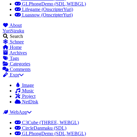
GLPhongDemo (SDL,WEBGL)
Lifegame (OnscripterYuri)
Luasnow (OnscripterYuri)
About
YuriSizuku
Search
Schnee
Home
Archives
Tags
Categories
Comments
Expr
Image
Music
Project
NetDisk
WebApp
C3Cube (THREE, WEBGL)
CircleDanmaku (SDL)
GLPhongDemo (SDL,WEBGL)