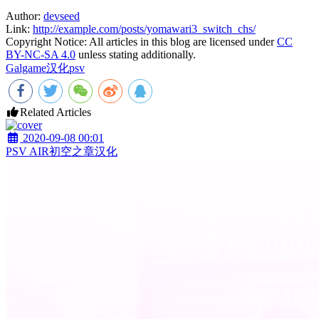
Author:
devseed
Link:
http://example.com/posts/yomawari3_switch_chs/
Copyright Notice:
All articles in this blog are licensed under
CC
BY-NC-SA 4.0
unless stating additionally.
Galgame
汉化
psv
Related Articles
2020-09-08 00:01
PSV AIR初空之章汉化