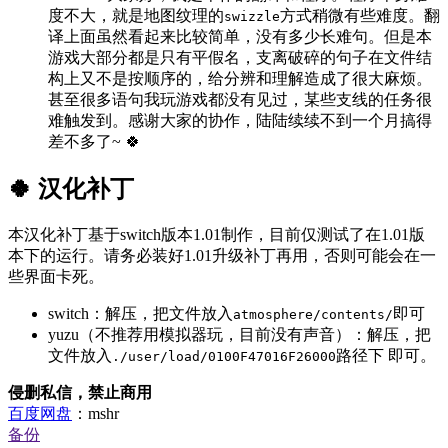
度不大，就是地图纹理的
方式稍微有些难度。翻
swizzle
译上面虽然看起来比较简单，没有多少长难句。但是本
游戏大部分都是只有平假名，支离破碎的句子在文件结
构上又不是按顺序的，给分辨和理解造成了很大麻烦。
甚至很多语句我玩游戏都没有见过，某些支线的任务很
难触发到。感谢大家的协作，陆陆续续不到一个月搞得
差不多了~ 🍀
🍀 汉化补丁
本汉化补丁基于switch版本1.01制作，目前仅测试了在1.01版
本下的运行。请务必装好1.01升级补丁再用，否则可能会在一
些界面卡死。
switch：解压，把文件放入
即可
atmosphere/contents/
yuzu（不推荐用模拟器玩，目前没有声音）：解压，把
文件放入
路径下 即可。
./user/load/0100F47016F26000
侵删私信，禁止商用
百度网盘
：mshr
备份