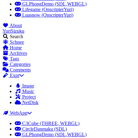
GLPhongDemo (SDL,WEBGL)
Lifegame (OnscripterYuri)
Luasnow (OnscripterYuri)
About
YuriSizuku
Search
Schnee
Home
Archives
Tags
Categories
Comments
Expr
Image
Music
Project
NetDisk
WebApp
C3Cube (THREE, WEBGL)
CircleDanmaku (SDL)
GLPhongDemo (SDL,WEBGL)