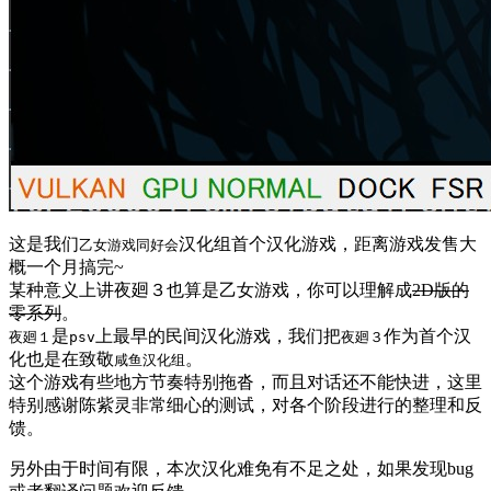
这是我们
汉化组首个汉化游戏，距离游戏发售大
乙女游戏同好会
概一个月搞完~
某种意义上讲夜廻３也算是乙女游戏，你可以理解成
2D版的
零系列
。
是
上最早的民间汉化游戏，我们把
作为首个汉
夜廻１
psv
夜廻３
化也是在致敬
。
咸鱼汉化组
这个游戏有些地方节奏特别拖沓，而且对话还不能快进，这里
特别感谢陈紫灵非常细心的测试，对各个阶段进行的整理和反
馈。
另外由于时间有限，本次汉化难免有不足之处，如果发现bug