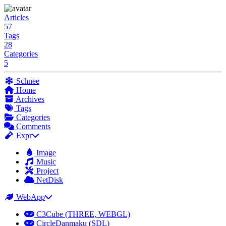
Articles
57
Tags
28
Categories
5
Schnee
Home
Archives
Tags
Categories
Comments
Expr
Image
Music
Project
NetDisk
WebApp
C3Cube (THREE, WEBGL)
CircleDanmaku (SDL)