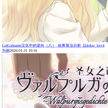
GalGalgame汉化中的逆向（八）_哈希算法分析_以krkrz_hxv4
为例
2026-01-31 10:16