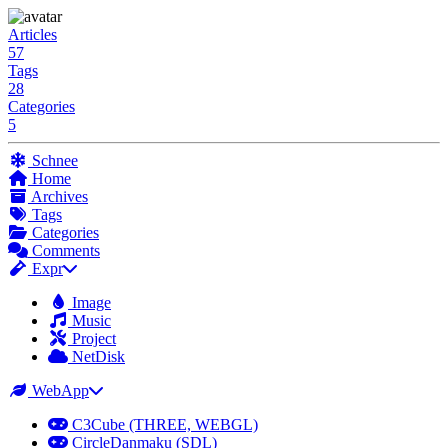
Articles
57
Tags
28
Categories
5
Schnee
Home
Archives
Tags
Categories
Comments
Expr
Image
Music
Project
NetDisk
WebApp
C3Cube (THREE, WEBGL)
CircleDanmaku (SDL)