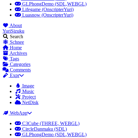
GLPhongDemo (SDL,WEBGL)
Lifegame (OnscripterYuri)
Luasnow (OnscripterYuri)
About
YuriSizuku
Search
Schnee
Home
Archives
Tags
Categories
Comments
Expr
Image
Music
Project
NetDisk
WebApp
C3Cube (THREE, WEBGL)
CircleDanmaku (SDL)
GLPhongDemo (SDL,WEBGL)