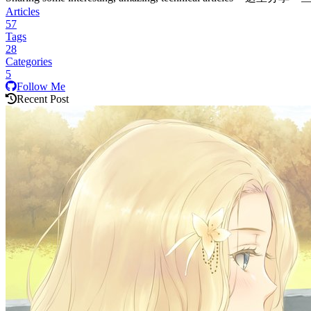
Articles
57
Tags
28
Categories
5
Follow Me
Recent Post