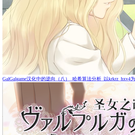
GalGalgame汉化中的逆向（八）_哈希算法分析_以krkrz_hxv4