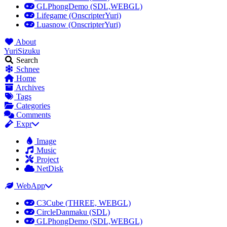
GLPhongDemo (SDL,WEBGL)
Lifegame (OnscripterYuri)
Luasnow (OnscripterYuri)
About
YuriSizuku
Search
Schnee
Home
Archives
Tags
Categories
Comments
Expr
Image
Music
Project
NetDisk
WebApp
C3Cube (THREE, WEBGL)
CircleDanmaku (SDL)
GLPhongDemo (SDL,WEBGL)