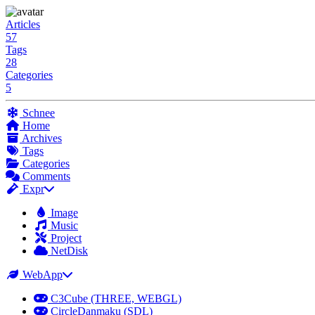
Articles
57
Tags
28
Categories
5
Schnee
Home
Archives
Tags
Categories
Comments
Expr
Image
Music
Project
NetDisk
WebApp
C3Cube (THREE, WEBGL)
CircleDanmaku (SDL)