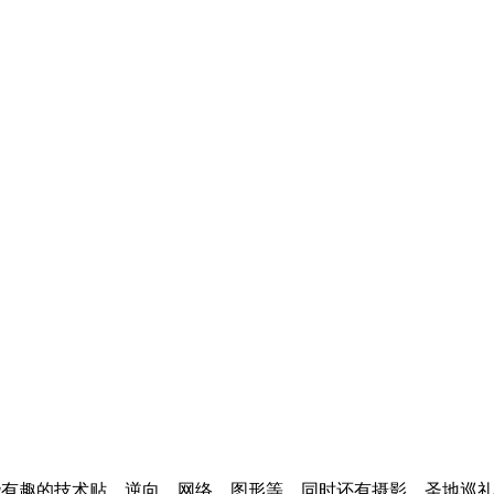
l articles ~ 这里分享一些有趣的技术贴，逆向，网络，图形等，同时还有摄影，圣